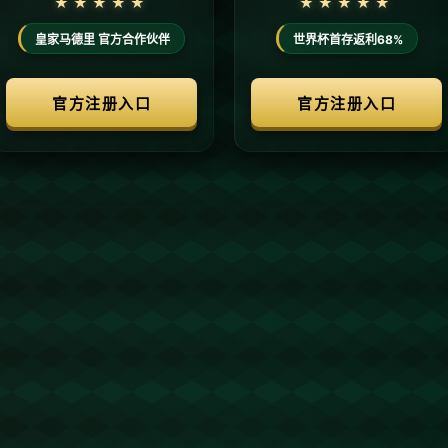
實現多點開花！田中碧引領大逆轉！.
栏目：金年会
发布时间：2026-05-18
艺的化身，更是团队精神和逆境中反败为胜的代表。*田中碧以其卓越的
迹般的转变，不仅振奋人心，也给无数球迷带来了新的希望。
足以保证胜利。*田中碧充分利用了全队的每一个球员，将他们的独特优势
防御某一个点，增加了比赛的不可预测性。