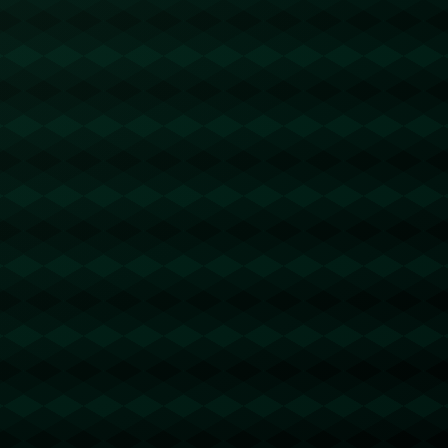
迅速调整战术，让队友们利用双方边路发起强势进
我们相信可以创造奇迹"。*