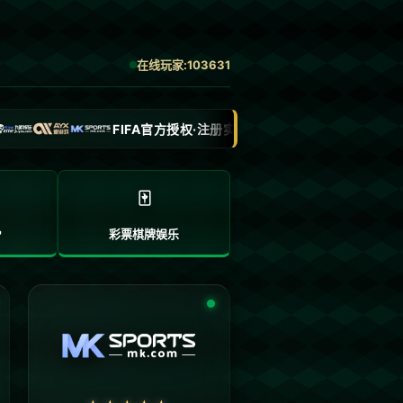
产品中心
新闻中心
联系方式