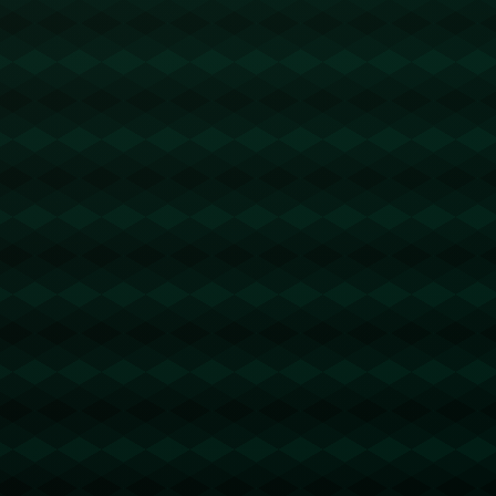
手。比赛进入下半场时，田中碧敏锐地察觉到了对手防御的薄弱环节。他
续进球，最终实现了大逆转。*另一名队友回忆说，"田中碧的冷静和大胆让