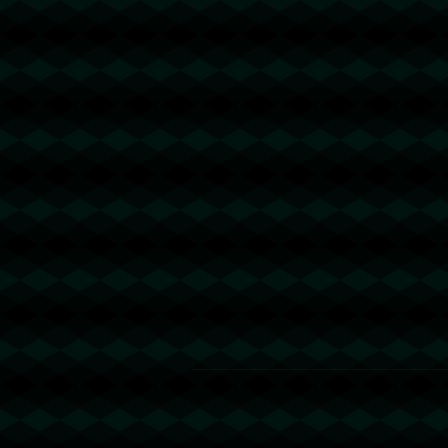
今年NBA季后赛改变局势的5位球员，被批最狠之人
INSIDE·微纪录：抬起头，路还很长！中国U20男足0：
友情链接 :
金年会
联系我们
联系电话：024-5569592
联系手机：13360155431
公司邮箱：admin@zhcn-jinnianhui.com
公司地址：宁夏回族自治区石嘴山市平罗县通伏乡