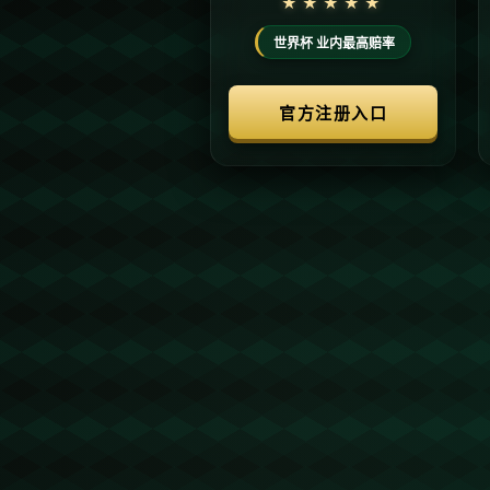
**前言**
在竞争激烈的赛场上，一位优秀的球员不仅仅是技
花，完成了一场令人难以置信的大逆转。*这种奇
**多点开花的秘诀**
在现代足球比赛中，单靠某一名球员的表现往往不
略不仅提高了整体作战能力，也使得对手难以集中
**田中碧的领导力**