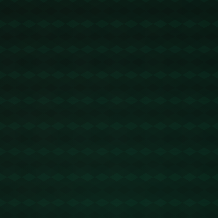
男足**在对阵沙特U20男足的比赛中以微弱劣势落败，但这
并不是终点，而是一个新的开端。我们需要分析比赛，更重
要的是在失利中总结，将其化为未来进步的动力。
**比赛回顾与战术分析**
本场比赛，中国U20男足全力冲击，然而沙特U20男足的防
线密不透风，使得中国队的进攻屡屡受阻。沙特队在比赛中
采取了**高强度的逼抢**与**快速反击**的战术，通过中场
的压制和前场寻找机会，最终在下半场抓住了转瞬即逝的破
门机会。但即便如此，中国U20男足在中前场的组织和防守
的团结也释放了潜力，无惧压力，显示出**年轻球员蓬勃的
力量**。
**年轻球员的成长与希望**
年轻是中国U20男足最大的财富。尽管如这场比赛一般的失