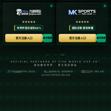
栏目：金年会
发布时间：2026-05-18
**抬起头，路还很长：中国U20男足的奋战之旅**
在足球场上，每一场比赛都是对球队实力的检验，而每一个
比分都是教练、球员、和粉丝们共同面对的试卷。即使是
0:1，这样的结果也能带给我们许多思考和启示。**中国U20