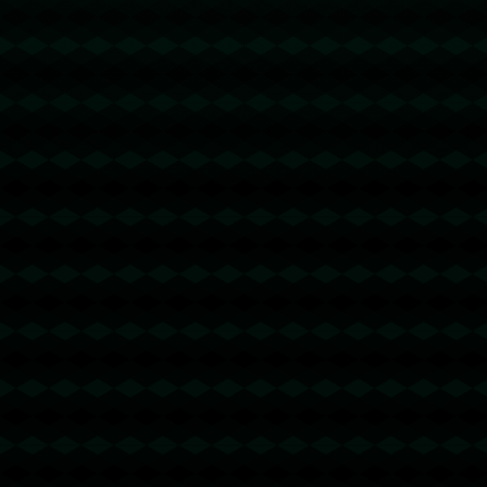
陈晨蓁杨的加入，对贵州筑城竞技不仅仅是一次实力上的补
强，更是一种战略上的胜利。这位年轻球员将带来的活力和
激情，必将推动球队在未来的比赛中取得更好的成绩。让我
们期望，在不久的将来，贵州筑城竞技在球场上再创辉煌，
给球迷带来更多精彩瞬间。