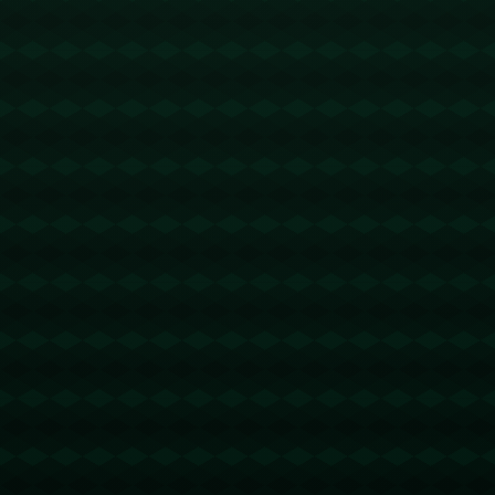
**激励与竞争的双重作用**