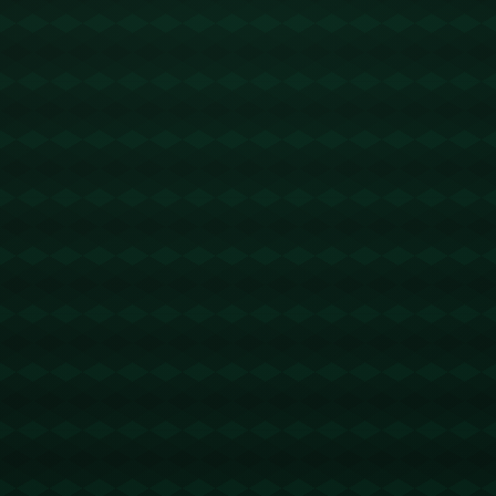
具体到战术层面，陈晨蓁杨能够在边路快速突破，制造威
胁，或者在紧要关头凭借精准传球撕开对手防线，这使得贵
州筑城竞技能够在比赛中更为主动。同时，他与队友的配合
也将在球队的进攻体系中起到润滑作用，**提升整体攻防转
换效率**。