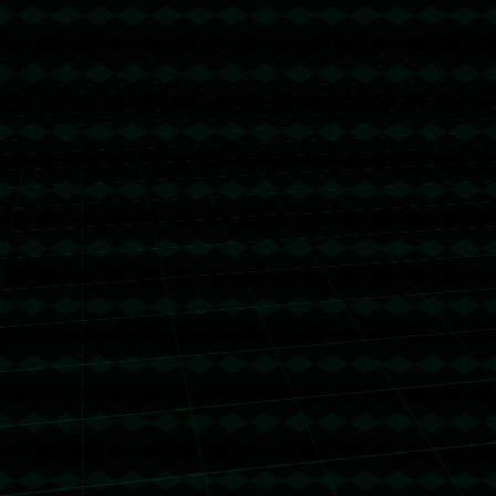
火箭队客场大胜爵士，稳居西部第二！.
双杀曼城！英超大结局！.
联系我们
联系电话：024-5569592
联系手机：13360155431
公司邮箱：admin@zhcn-jinnianhui.com
公司地址：宁夏回族自治区石嘴山市平罗县通伏乡
姓名
电话
内容