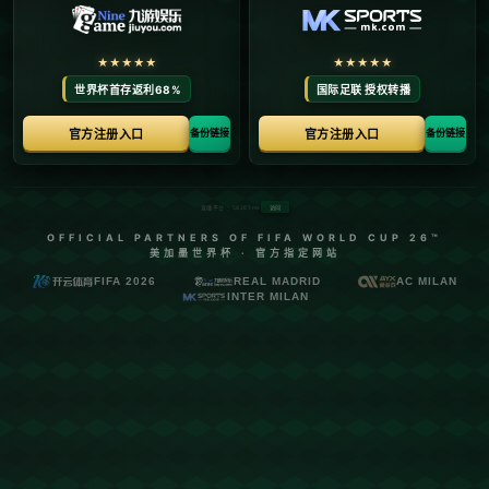
**双杀曼城！英超大结局！**
在历史悠久的英超赛场上，**能够双杀曼城**绝对是值得铭
记的辉煌时刻。曼城一直以来都是联赛中难以撼动的霸主，
他们凭借着强大的资金支持和精英主帅的领导，霸占着成绩
榜的顶端。然而，在本赛季，一支勇敢无畏的球队通过双杀
曼城，不仅打破了蓝月亮的统治优势，还为整个英超联赛的
格局带来了戏剧性的变化。
**勇者无惧的挑战者**
这个赛季的剧情犹如悬疑剧，挑战者凭借着**精湛的技艺和
无畏的精神**迎战曼城。在主场和客场的两回合比赛中，他
们表现出了无与伦比的韧劲和战术灵活性。在这支球队的教
练的精心策划下，球队利用出色的防守和灵活的反击体系成
功限制住了曼城的进攻，并在比赛中抓住了关键的得分机