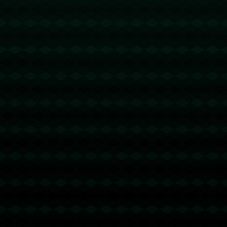
大。这一变化不仅让本赛季的英超比赛更具观赏性，也为联
盟注入了更多的竞争活力。
**历史上的经典战例**
类似的场景在英超历史上并非首次出现。曾几何时，阿森
纳、利物浦也曾在逆境中扳倒不可一世的曼联或切尔西，这
些经典战例不仅成为俱乐部历史的光辉时刻，更彰显了英超
联赛不确定性的魅力。
**总结**
能够双杀曼城，将永远载入史册。这不仅仅是一支球队的光
荣时刻，更是整个英超联赛的宝贵财富。无畏的挑战、精妙
的战术、动态的赛事格局，使得英超的每一个赛季都充满戏
剧性，值得所有球迷铭记于心。这样的传奇对决，让英超真
正成为了全世界足球竞赛中的瑰宝。