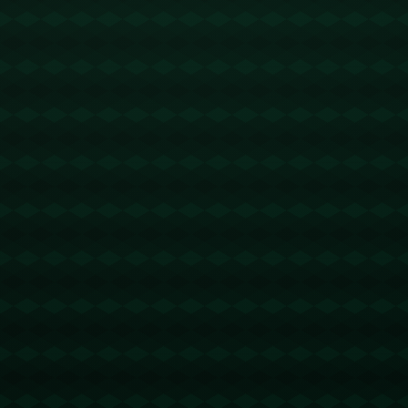
理素质**将是决定胜负的关键。
**成功战胜强敌的案例分析**