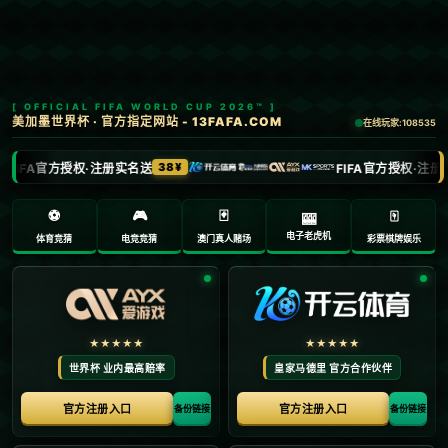
德国队派最老首发 进攻中2小鬼当家 青春风暴
引领欧洲杯首胜