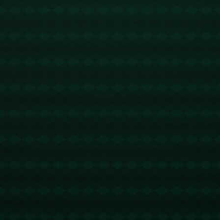
热情，更成为媒体和球迷热议的话题。
这样的组合策略并非仓促决策，而是通过长期的观察和分析
得出的结论。**德国足协、教练勒夫和技术团队经过详尽的
数据研究**，认为这种“老少搭配”的阵型在面对同样实力强
劲的对手时具有相当大的竞争力。这一策略的成功不仅表现
在比赛结果上，也从侧面验证了团队决策的睿智。
一个经典的案例便是当年德国队在2014年世界杯上的表现。
当时，队中也有着克洛泽这样的老将，以及正值当打之年的