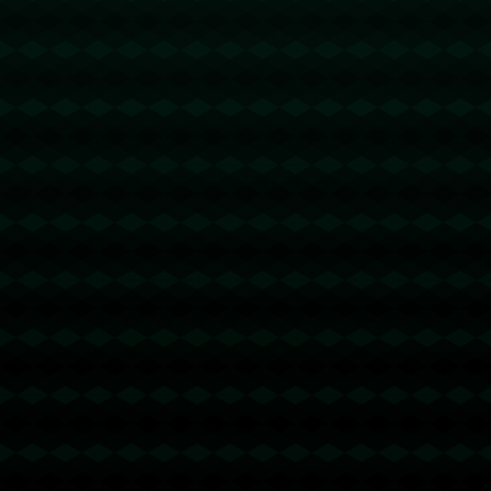
彈性。可能的改革方向包括使用高科技手段輔助判定，例如
**更智能的視頻助理裁判（VAR）系統**，以減少誤判與
漏判的發生。
另一個可能的改進是對越位球員的干擾行為作出更精確的定
義，這將有助於裁判在賽場上迅速、準確地作出判斷。此
外，強化裁判員專業培訓也被認為是提高判罰準確性的重要
手段。
**結論——從爭議中尋找前進動力**
這次曼市德比的爭議進球現象，迫使足球界反思現行規則的
適用性與透明度。未來是否能成功修正這一灰色地帶，將直
接影響比賽的公平性與觀賽體驗。在全球數十億足球迷的見
證下，IFAB的下一步決策將成為推動足球運動進步的重要
里程碑。