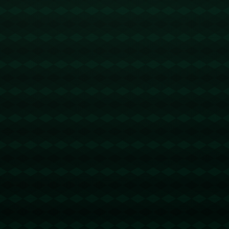
**內部人士點出越位規則的挑戰**
來自IFAB的內部人士透露，規則的含糊不清使裁判在實際
執行時遇到困難，尤其是在邊緣案例中作出快速決定時。越
位本已是一個複雜的規則，而在當前快速變化的比賽節奏
中，如何更精確地界定球員的運動和位置，已成為一項艱巨
的任務。
這些挑戰使越位規則成為廣受討論的焦點，過去的案例亦不
勝枚舉。例如，2021年歐洲杯的一場焦點對決中，法國隊與
葡萄牙隊的比賽就曾發生類似爭議，裁判的判罰引來各方異
議，最終迫使規則制訂者重新審視現有的判罰標準。
**規則修訂的可能方向與應對策略**
針對這些問題，IFAB已承諾將在未來的研討會中進一步探
討修訂策略，**目標是明確越位的界定**，消除過多的判斷