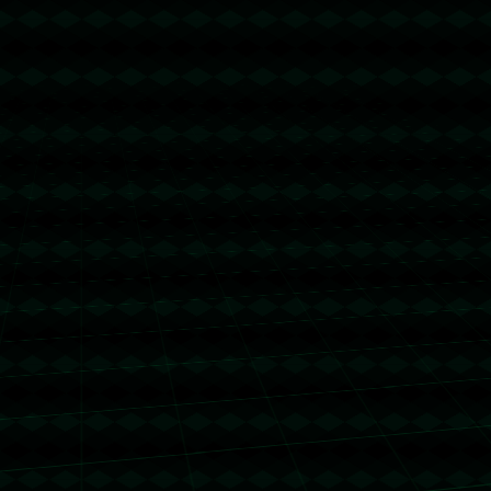
英超第22輪阿斯頓維拉2-2曼聯 庫蒂尼奧首秀替補扳平比分.
努尔哈赤死后，皇太极对他的态度之谜.
联系我们
联系电话：024-5569592
联系手机：13360155431
公司邮箱：admin@zhcn-jinnianhui.com
公司地址：宁夏回族自治区石嘴山市平罗县通伏乡
姓名
电话
内容