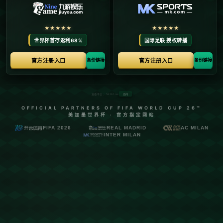
色地帶.
栏目：金年会
发布时间：2026-05-18
**曼市德比爭議進球現象：足球規則的灰色地帶**
在熱烈的曼市德比中，一個充滿爭議的進球成為球迷與專家
的辯論焦點，揭示出足球規則中亟需解決的問題。這場爭議
進一步推動了足球規則的制訂及修訂機構——國際足球協會
理事會（IFAB）的關注，他們正在考慮對現行規則進行修
改。越位規則作為影響比賽結果的重要因素之一，如今被認
為是一個需要清晰界定的灰色地帶。
**爭議緣由與現行越位規則**