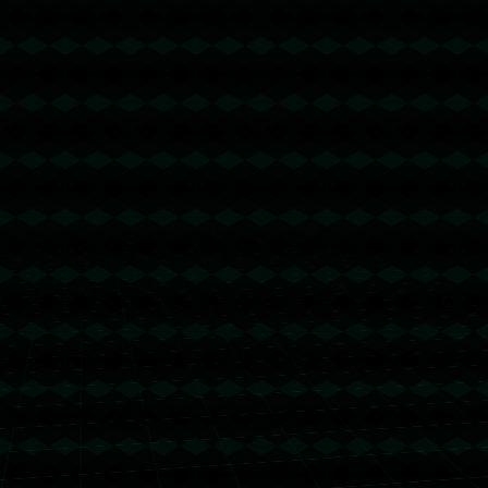
23岁的澳超巨星成国足新归化！上港愿出钱让他入籍，足协已官宣.
维金斯爆发！热火122-112老鹰，希罗火力凶猛，阿德巴约狂砍两双.
联系我们
联系电话：024-5569592
联系手机：13360155431