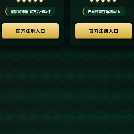
重返巅峰——利物浦20年108将（105）：乔丹·艾比
栏目：金年会
发布时间：2026-05-18
比**
不少人在璀璨星光中黯然退场。*乔丹·艾比*（Jordon Ibe），这
勋名将，但他作为利物浦20年108将的重要一员，仍然在俱乐部历史中