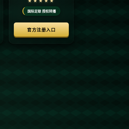
.
位被称为“新一代边路天才”的球员，便是其中一位令人
留下了自己的印记。本篇将带您回顾乔丹·艾比的红军