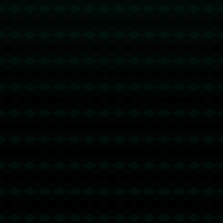
不到的好运提供最佳的场所。
此外，马雷斯卡及其团队可以通过**分析竞争对手的比赛录
像，寻找对方的弱点和习惯，从而制定针对性的比赛策略
**，为改变当前的“不走运”节奏打下良好的基础。良好的准
备加上适时的激励措施，常常能够帮助团队走出低谷，实现
“重振旗鼓”。
综上所述，一场胜利带来的不仅是积分的跃升，更是信心与
运势的转折。通过对内外部条件的优化与调整，球队能够在
运气不佳的情况下顽强地塑造胜利的气氛，实现自我突破。
**正如马雷斯卡所言，胜利可以是强大催化剂，只要我们坚
持努力与改进。**
最高200万元!洛阳出台体育赛事扶持奖励办法.