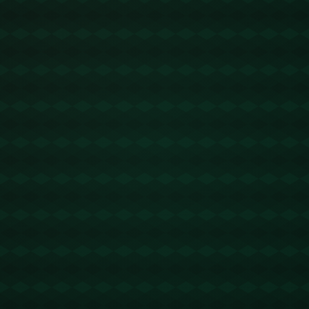
马雷斯卡提到，“当前我们欠缺运气”。**运气，虽然是一个
不可控的因素，却在足球场上扮演着不可忽视的角色**。足
球比赛中，运气常常是决定胜负的关键之一。一个不幸的乌
龙球、一张意外的红牌都有可能改变比赛的走势。而缺乏好