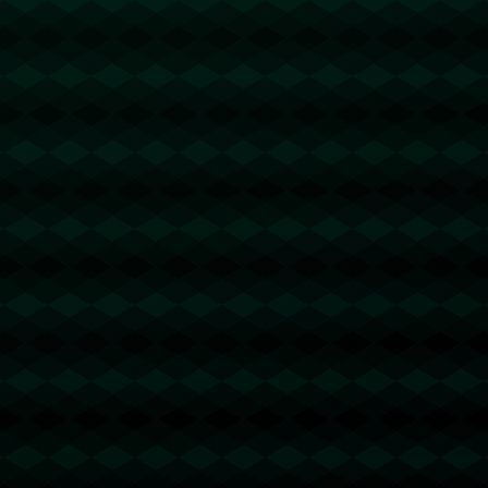
黑时，凭借坚定的战术和顽强的斗志，在不被看好的情
自己。
受的结果。通过这种坦诚道歉，球员不仅表达歉意，也
回馈那些始终不离不弃的球迷。