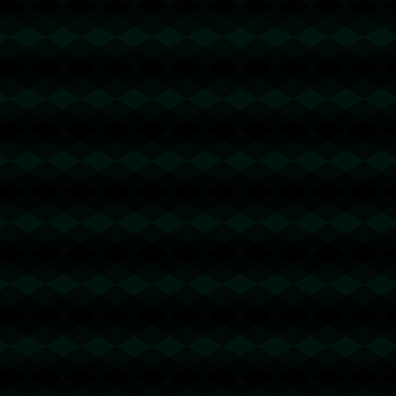
灵”偷袭！.
.