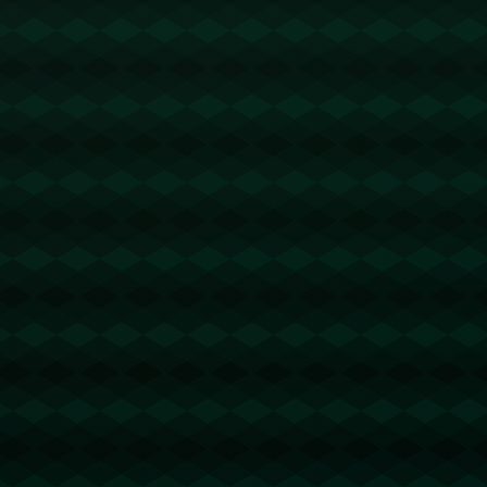
强敌时展现了勇往直前的豪情。不仅在体能上做好了充足的准备，在心态
贵的学习机会，让球队在磨炼中积累更多经验，为未来的比赛打下扎实基
劲旅有着双重意义。一方面，他们需要通过比赛验证自身的实力；另一方