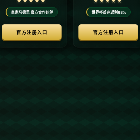
：想对支持我们的球迷说声抱歉，知道对手是一支老
栏目：金年会
发布时间：2026-05-18
一场比赛，都可能成为令人心潮澎湃的经典对决。而当一支新兴力量挑战
持他们的球迷**表示歉意**，同时也承认了对手的强大。
*实力雄厚的老牌强队**。这不仅是一场实力的对抗，更是经验与激情