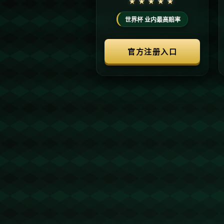
侯永永
在体育赛场上，竞争的激烈程度常常超乎想象。每
场备受关注的比赛，球员侯永永感慨万千，向所有支
### 面对老牌强队的挑战
在这场关键赛事中，侯永永所在的球队迎来了一支*
展现的拼搏精神值得每一位球迷铭记。