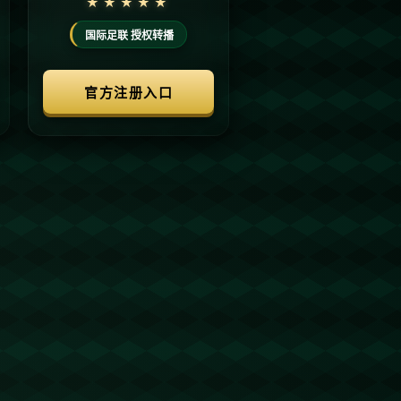
牌强队.
老牌劲旅时，更是牵动无数球迷的心。近日，面对一
之间的碰撞。虽然最终的比分并不尽如人意，但比赛中