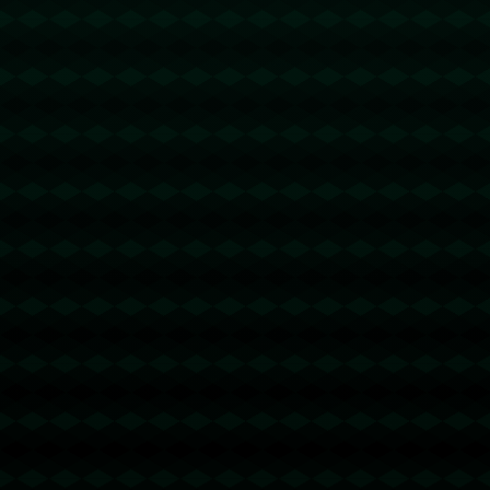
测令人难以忍受”**，也有热心粉丝列出吴艳妮过去的优秀
成绩和公益活动，试图为她辩护。
部分媒体批评者指出，现代媒体在追求点击率时往往忽略了
报道的真实性和平衡性。一位长期关注体育圈的评论员在自
己的博客中写道：“*这种做法不仅削弱了媒体的公信力，也
使无辜的公众人物陷入困境。*”
**相关案例分析**
与此类似的事件不胜枚举，比如曾多次因私人生活被曝光而
倍感压力的另一位运动员张某。他在一次新闻发布会上公开
表示：“*这样的报道对于我们的职业生涯没有任何帮助，反
而给我们带来不必要的困扰。*”此事之后，媒体行业内一度
展开关于审慎报道的激烈讨论。
**结语**