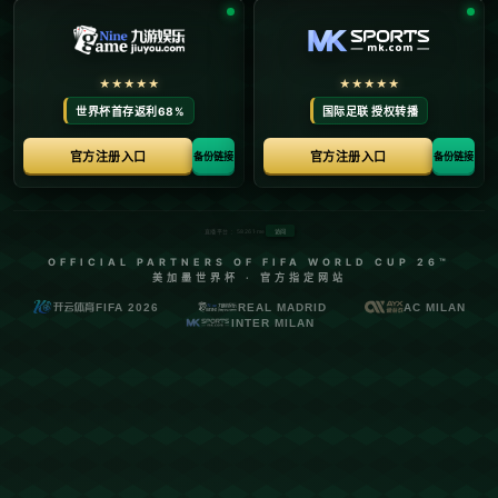
栏目：金年会
发布时间：2026-05-18
**无语！山东媒体争议报道引爆热议：吴艳妮成众矢之的，
球迷吐槽声不断**
在当今社交媒体盛行的时代，一则新闻可以迅速引发公众的
广泛关注和讨论。近日，山东某媒体发布了一则关于**吴艳
妮**的报道，引发了大量争议，令这位本不常见于新闻头条
的公众人物突然成为了众矢之的。那么，这篇报道究竟有什
么内容，让球迷们如此愤怒呢？
**事件背景分析**
吴艳妮，这位在体育界小有名气的运动员，一直以其出色的
表现赢得了不少粉丝。然而，山东媒体的这篇报道却偏离了
正轨，聚焦于她的一些私人生活和未得到证实的“负面新
闻”。这不仅引发了媒体伦理和个人隐私的讨论，也让众多