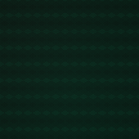
球迷感到愤懑不已。