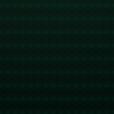
每一个入选本周最佳阵容的球员都以其杰出的表现和不懈的
努力获得认同。然而最佳阵容的形成不仅依赖于个人的突出
能力，更在于团队的整体协调。正如足球比赛是个人能力与
团队合作的完美结合，本周最佳阵容也是如此。
例如，球队中场的布局决定了比赛的节奏和控球权。优秀的
中场球员，如德姜，他们不仅在进攻时提供支持，还能在防
守时给予保障。这种**全能型中场对于球队而言至关重要
**，他们是连接攻防两端的重要纽带。
此外，后卫线上有若塔这般能够顶住压力、稳定发挥的球
员，是球队成功的关键。在紧张的欧冠比赛中，输赢往往在
细节之间，而若塔这样的后卫能够在关键时刻站出来，给予
对手巨大的心理压力。
**独特的个人风格与球场战术**