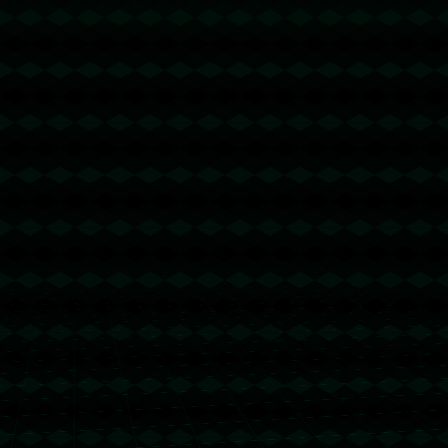
总而言之，欧冠本周最佳阵容不仅呈现出球员们的个人能
力，更展示了团队的整体协作和战术的完美实施。随着赛事
的逐步深入，期待这些优秀球员在未来比赛中持续发挥，为
球迷奉献更加精彩的赛事。
周琦眼伤导致赛季报销，北京队陷入困境，请客观评价张宁的表现.
拒逆转！字母哥37+11，布克39+11，独行侠收大礼，再见了杜兰特.
联系我们
联系电话：024-5569592
联系手机：13360155431