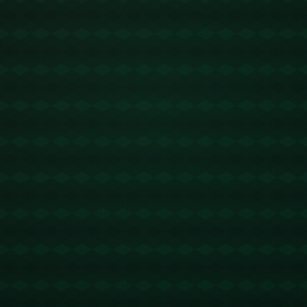
哈里·凯恩作为本周最佳阵容的领衔者，毫无疑问地成为了
焦点人物。在过去的比赛中，凯恩不仅展现了其卓越的射门
技巧，还体现出他在场上的全面能力。作为一名前锋，凯恩
在禁区内外的威胁无与伦比，他总是能在关键时刻挺身而
出。**这种稳定性和关键比赛中的表现**使得他成为任何一
支球队不可或缺的球员。
*多纳鲁马：守门员的坚固防线*
门将位置上，多纳鲁马以其出色的扑救能力和场上的决断力
成为本周最佳阵容的一员。在多场比赛中，他展现出了非凡
的反应速度和冷静的指挥能力，确保了他的球队在防守端的
安全。**多纳鲁马的守门风范不仅是对手攻击线的噩梦，也
是球队稳定的基石**。
**阵容背后：整体协调与个人能力**