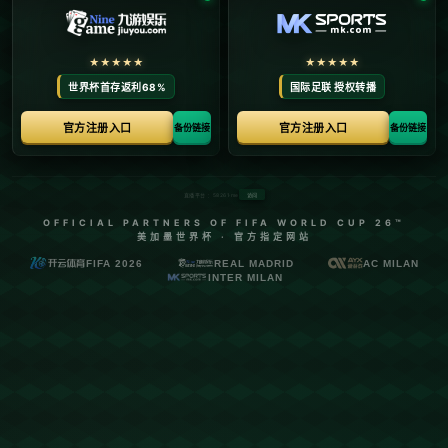
**欧冠本周最佳阵容：凯恩领衔，多纳鲁马在列**
在激动人心的欧洲冠军联赛（欧冠）比赛周后，各大足球媒
体纷纷评选出本周的最佳阵容。此次阵容由凯恩领衔，多纳
鲁马也位列其中，他们在球场上的出色表现深深吸引了球迷
的关注。那么，这一阵容究竟是如何产生的，又有哪些值得
我们关注的关键点呢？
*哈里·凯恩：锋线之王*