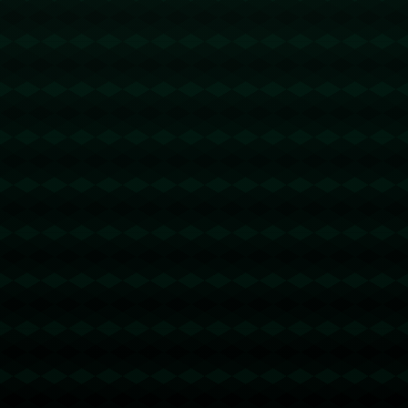
在最佳阵容的形成过程中，个人风格与球场战术的融合是我
们不能忽视的。每一位球员都有其独特的风格和特点，他们
在比赛中对于不同战术的适应性和执行力影响巨大。以法国
球员姆巴佩为例，他那不可思议的速度和灵活性使得他能够
在瞬间改变场上局势。队伍能够将姆巴佩这样的球员的优势
充分发挥，将是比赛胜利的重要策略。