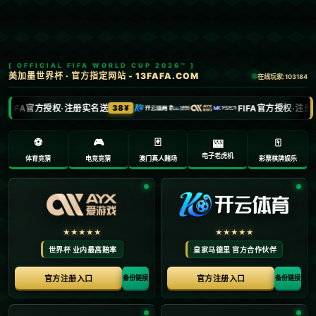
B席：现在英超的标准比我刚来时还高，感觉
每三天就踢一场欧冠.