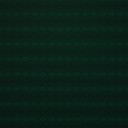
提升了联赛的**整体实力**。
其次，现代足球科学在训练和恢复方面的应用也不容忽视。
俱乐部现在配备了最好的医疗团队和先进的训练设施，大大
增加了比赛的激烈程度和球员的竞争力。以曼城为例，他们