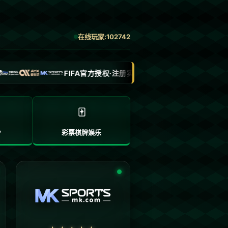
产品中心
新闻中心
联系方式