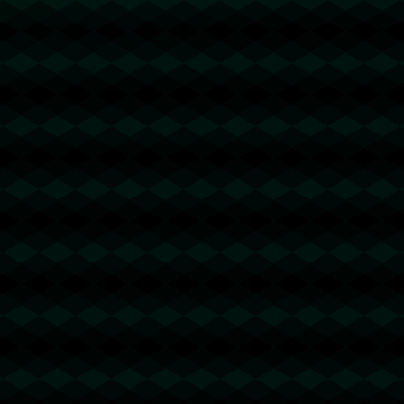
的教练团队也从中汲取经验，通过更合理的人员调配
个新的王朝，并使整个NBA的竞争格局变得更加激