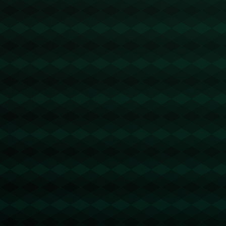
**西部格局悄然转变**