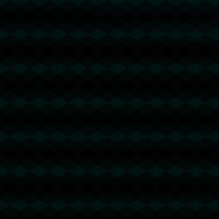
球队构成新的威胁，他们需要重新审视自己的对抗
**长远影响与球队未来**
随着本次胜利，勇士队不仅提高了自己的排名，还
和战术布置，可以使球队在接下来的赛程中更加游
动人心。
**关键词融入：**勇士胜利,西部格局,防守反击,进
怀特成为芝加哥公牛新希望！改进关键隐患更有前途.
球员将女装行李箱带进宿舍？广州龙狮男篮通报，经
友情链接 :
金年会