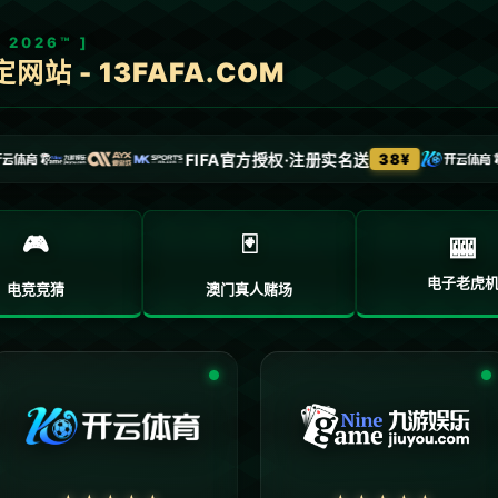
网站首页
关于我们