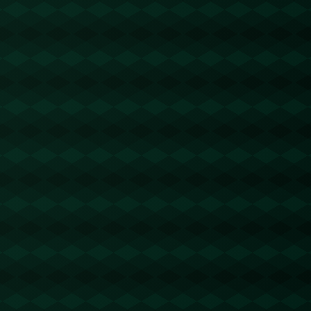
射手的精准与稳定；汤普森的20分再次证明了他作为
般顺畅，**全面提升了球队的整体竞争力**。
将防守转换为得分机会。这种**卓越的战术执行能
号：他们的防守同样强大，并且能够在令人窒息的防