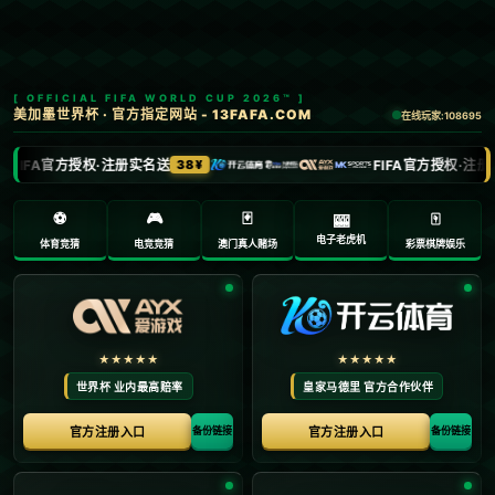
明日迎战世巡赛 短道速滑队渴望家门口取胜.
栏目：金年会
发布时间：2026-05-18