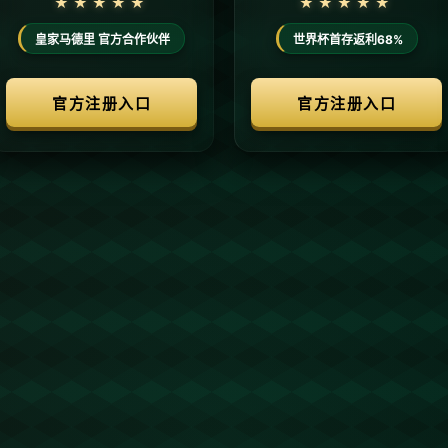
中乙泉州亞新新賽季名單：總教練高達明！.
栏目：金年会
发布时间：2026-05-18
**中乙泉州亚新新赛季名单**的公布，为新赛季的成功奠定了基础。
何定位自己？又将面临怎样的机遇与挑战？
头角，以其敏锐的战术和积极的拼搏精神而闻名。新赛季的开启，势必要为
，高达明有着丰富的战术储备和出色的团队管理能力，对他而言，这将是
斐然。他善于根据球员的特点制定灵活的战术，并能够在比赛中临危不乱
典案例。这种灵活应变的能力，将是泉州亚新在中乙联赛中走得更远的重
激烈。中乙联赛中的多支队伍都在引进新鲜血液，加强队伍实力。如何在