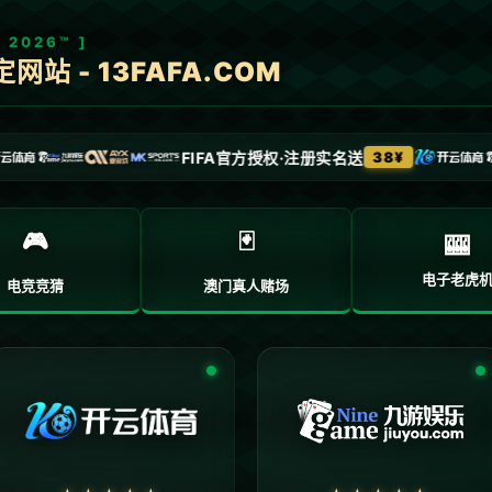
网站首页
关于我们