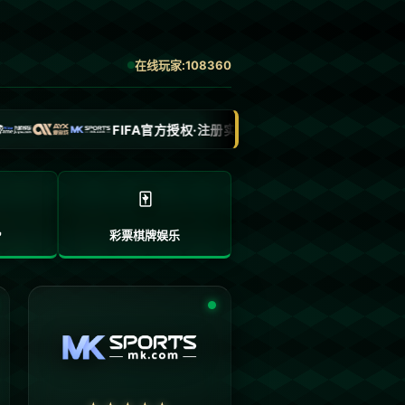
产品中心
新闻中心
联系方式