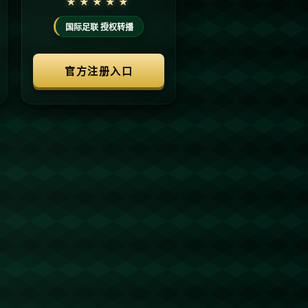
其中，总教练高达明的任命，引发了业界和球迷们的广
自己设定更高的目标。而高达明的加入，无疑为这支
一次展现自己智慧的绝佳机会。
地进行调整。之前在一场关键比赛中，他曾果断换上替
要保障。
对抗中显现自身的优势，是泉州亚新需要思考的问题。