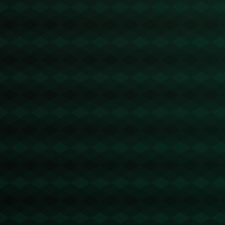
通过合理的球员配置和高效的战术执行，他们有望