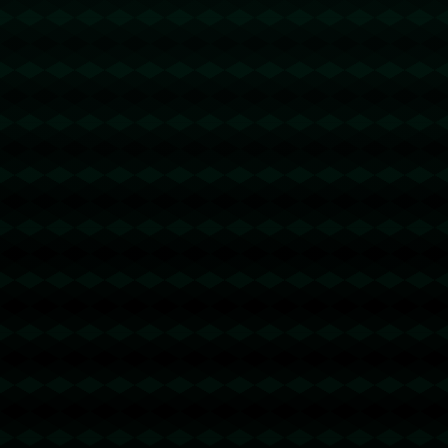
**克鲁斯维克**的夺冠固然闪耀，但背后是无数球手的努力
和拼搏。这场赛事不仅为高尔夫爱好者奉献了一场精彩绝伦
的比赛，也见证了**金子豪**、李昊桐等球手的成长与崛
起。在这些杰出表现的背后，是他们不断追求卓越的决心和
不懈努力。通过这样的平台，越来越多的球员得以在国际舞
台上展露头角，推动着高尔夫运动的发展。