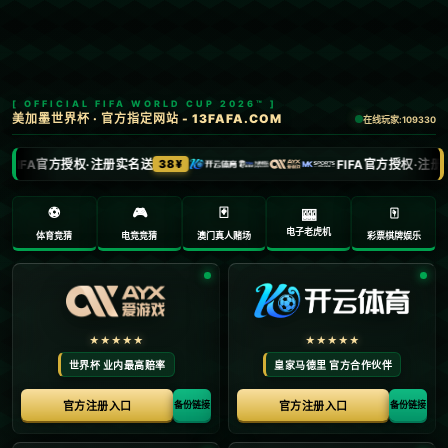
肯尼亚公开赛克鲁斯维克夺取领先 金子豪李昊
桐T10.