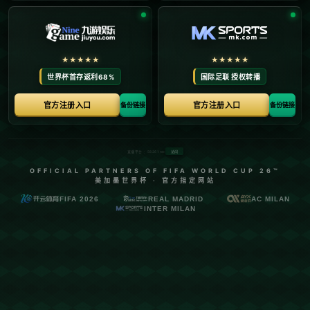
栏目：金年会
发布时间：2026-05-18
**惊魂雪邦MotoGP首日测试：** 世界冠军意外翻车引发广
泛关注