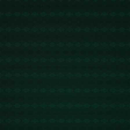
比赛中用行动回应了质疑。在与太阳交锋的过程中，火箭以
流畅的团队协作和精准的战术安排压制了对方。尤其是在篮
板球的争夺和防守端的表现上，火箭队显得尤为出色，使得
他们能够在关键时刻掌控比赛节奏。
本场比赛，火箭不仅以整体实力立足，更依靠了**杰伦·格
林**的个人突破能力。他全场比赛砍下**33分**，成为球队
的头号得分手。从突破到外线三分，格林在进攻端无解的表
现用事实证明了自己作为球队核心的能力。此外，火箭的板
凳深度也在本场比赛成为关键因素，多名替补球员的高效发
挥成功分担了主力的压力。
---
### **菲尼克斯太阳陷入困境：杜兰特伤退打乱节奏**
对于菲尼克斯太阳队来说，本场比赛是一次意外。明星球员