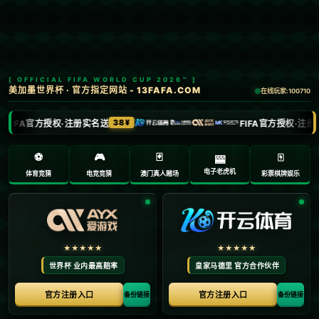
NBA常规赛：火箭横扫太阳，杜兰特伤退格林
狂砍33分.