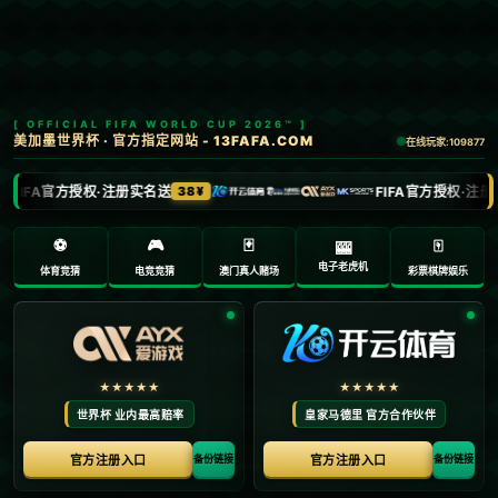
意甲第33輪烏迪內斯1-1那不勒斯 提前五輪捧
杯 那不勒斯闊別33年登頂.