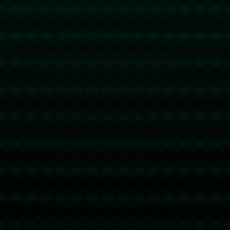
的，也是那不勒斯迈向成功的重要支撑。
总而言之，那不勒斯时隔33年再度称霸意甲，是团队努力、
管理策略和球员奋斗的完美结合。这一成就不仅激励了那不
勒斯，也将为整个意甲联赛带来新的活力和动力。全球球迷
期待，那不勒斯将在未来继续书写更多辉煌篇章，为足球世
界贡献更多经典时刻。