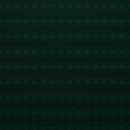
的锋线组合**频频攻城拔寨，成为意甲最具威胁力的进攻搭
档之一。而在防守端，那不勒斯通过严密的防守体系和全队
积极的拼抢，能够有效限制对手的进攻，这样的全面发挥无
疑是其称霸的重要基础。
值得一提的是，那不勒斯的成功也离不开俱乐部上下多年的
努力。自德劳伦蒂斯接手以来，俱乐部逐步走上了发展的正
轨，尤其在财政管理和球员引进方面都表现出色。**例如，
通过精准的引援策略**，那不勒斯不仅补强了球队实力，还
保证了俱乐部的财务健康。球队引进了像卡瓦拉迪这样的中
坚球员，为球队注入了新鲜血液和活力，这也为球队在漫长
赛季中保持竞争力提供了保障。
此外，**那不勒斯的青训系统**近年来也频频产出优秀球
员，为球队提供了源源不断的人才支持。这些年轻球员在意
甲和欧战赛场上得到了锻炼，为球队在关键比赛中提供了多