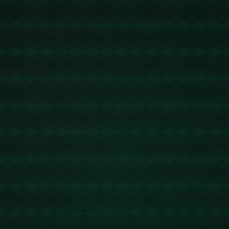
团队的默契与俱乐部管理的高效已变得至关重要。**
本赛季，那不勒斯展现出强大的统治力与稳定性，每一场比
赛都体现出球队成熟的战术体系。**主教练斯帕莱蒂**以精
准的战术设计和卓越的临场指挥，使球队在攻守两端均表现
非凡。尤其在进攻端，那不勒斯凭借**欧斯梅恩与卡瓦拉迪