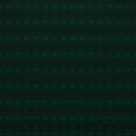
**，随着绿色低碳转型的加速推进，国家能源集团、国家电
网等企业通过技术创新和产业结构调整，持续增长并提供稳
定的能源供应。
**政策红利与市场潜力双重推动**