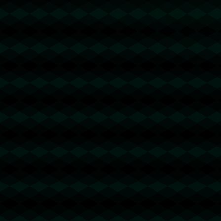
期管理需要平衡风险与收益，球员和球队共同努力
**膝伤**成为恩比德的挑战，但更大的考验或许
**，或许将是NBA甚至全球职业体育的一大命题。
湖人遭遇挑战，需调整重启冲劲！.
内马尔：离开巴萨前梅西说他会让我成为世界最佳.
友情链接 :
金年会
联系我们
联系电话：024-5569592