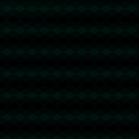
职业篮球高强度训练与球员健康管理间找到**平衡点
电话