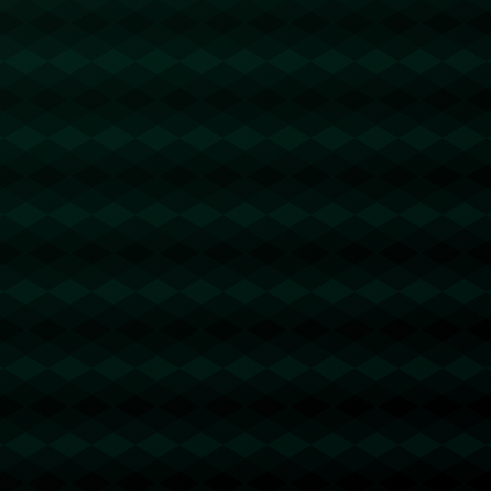
员恢复健康提供了更多选择；另一方面，对伤病的长