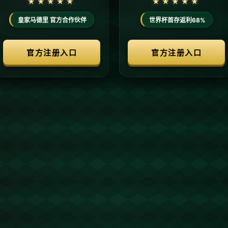
！Shams：恩比德与76人正咨询医生 考虑换其他治疗
栏目：金年会
发布时间：2026-05-18
意**
与灵魂。然而，这位当选MVP的超级巨星，却因身体伤病反复困扰，近期更
极咨询医生**，并可能考虑改变目前的膝伤治疗方案。这一消息不仅让76人球
。无论是早年因**半月板撕裂**缺席赛季，还是在季后赛关键阶段因膝
76人团队积极咨询医生，正是对医疗方案的再评估，确保既能保持竞技状
**，其根本原因在于长期高强度的运动对膝关节造成的巨大压力。像恩比