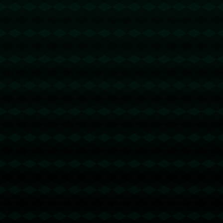
后，始终陷入了“战术不连贯”的困局。无论是摩连奴的防守
体系，还是索尔斯克亚的高压反击，以及滕哈格的控球风
格，都各显差距却难以一以贯之。
**2. 球员心理与状态：**
双红会这样级别的对决，不仅比拼技术更考验心理。尤其在
安菲尔德，利物浦主场氛围的压迫感对年轻曼联球员发挥的
影响显而易见。心理上的不够成熟导致曼联关键时刻频频犯
错。
**3. 球队实力对比：**
尽管曼联在引援市场上投入不菲，但仍存在阵容短板——尤
其是中场控制力不足。从博格巴到麦克托米奈，曼联始终缺
乏对比赛节奏的真正掌控者。而利物浦即便在阵容有所调整
后，整体配置仍显强势且稳定，这让双方在遭遇战中实力差