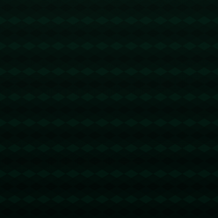
### **双红会为何成为曼联痛点？深度剖析原因**
**1. 战术与主帅差距：**
近年来，利物浦在克洛普的带领下完成了重建：灵活的高位
压迫与快速反击已成为球队标志。而曼联在更换多任主帅