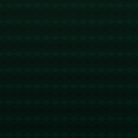
摩连奴的战术选择在当时备受争议，也直接导致他传闻中的
“红魔更衣室内斗”。这场耻辱性的失利也成为他离任的导火
索。曼联球迷普遍认为，即便是强队对决，输掉比赛可以理
解，但像“7球惨败”这样的结果，不仅打击了球队士气，也
狠狠伤害了俱乐部百年积淀的荣誉感。
---