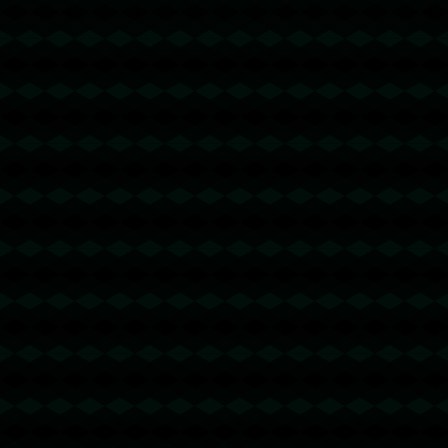
距逐渐显露。
---
### **展望未来的双红会**
尽管数据和历史显得对“红魔”不利，但2023年后的曼联并非
没有希望。从滕哈格上任后的理念改革，我们看到球队在整