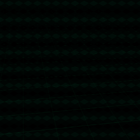
体战术纪律上的努力，同时新援的加入也为队伍注入了新鲜
血液。对曼联而言，如何在未来的双红会中破除客场得分难
的问题，并在安菲尔德找回心理优势，才是球队重夺荣耀的
关键所在。
【世预赛·观察】国足找回精神属性，伊万科维奇在固执与变通中徘徊.
全英羽球赛｜奋战不敌日本女双 乐娜组合止步8强.
联系我们
联系电话：024-5569592
联系手机：13360155431
公司邮箱：admin@zhcn-jinnianhui.com
公司地址：宁夏回族自治区石嘴山市平罗县通伏乡