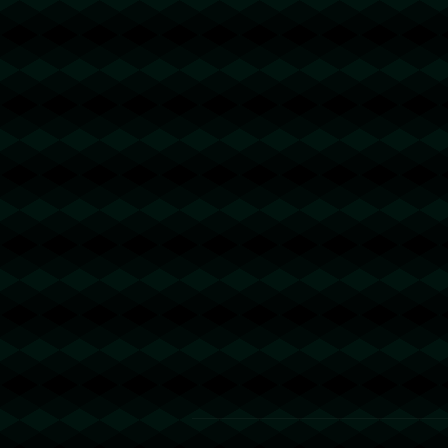
比赛临近，分析两队的优劣势，可以预见这将是一场
球盛宴。对于球迷和投注者而言，仔细研究两队的
【补充通知】2025北京市定向测向联赛第六站补充通
国足开场15分钟丢球，王大雷出击化作泡影.
友情链接 :
金年会
联系我们
联系电话：024-5569592
联系手机：13360155431