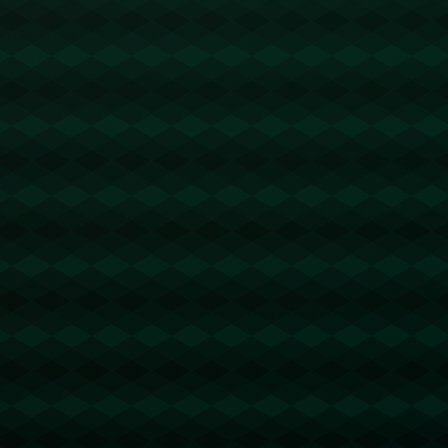
。这种支持不仅能在关键时刻激励球员，还能在无形中对对手施加压力。
和压迫打破对方的防线。