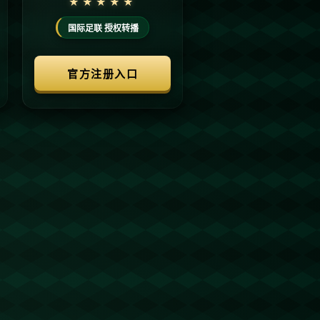
库森.
一场经典战术对决的展示。**沃尔夫斯堡**与**
迷的目光。