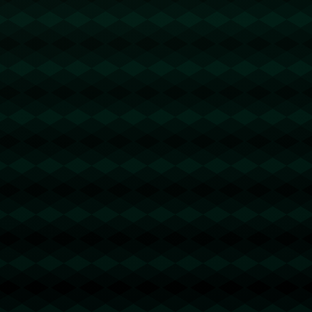
流畅的打法和强大的阵容储备，一直是联赛中的热门选手。近年来，勒沃库
们会继续深化这一战术，通过稳定的中场组织来控制比赛节奏。
射门效率**均有显著提升。球队核心**哈弗茨**的表现尤为抢眼，他的
抗中保持优势，将是这场比赛的一大看点。
往交锋中战绩迥异，各有胜负。但正是这种不确定性为本场比赛增添了更多
*。谁能在本场对抗中利用战术优势取胜，将很大程度上决定比赛的结果。