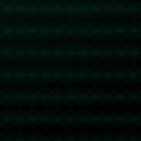
森在战术方面进行了多次革新，尤其在**中场控球
灵动跑位和精准传球常常能撕开对方防线，为队友创造
悬念和看点。沃尔夫斯堡依靠**主场优势和快速反击