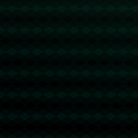
### 勒沃库森的战术革新
相较之下，勒沃库森作为德甲传统劲旅，凭借技术
**的掌控上做得尤为出色。相信在这场比赛中，他
在刚结束的几场比赛中，勒沃库森的**传控数据和
得分机会。一支技术流派的球队，如何在激烈的对
### 经典对决：两强相遇
历史数据表明，**沃尔夫斯堡与勒沃库森**的过
**，而勒沃库森则凭借**中场控球和精准传球*