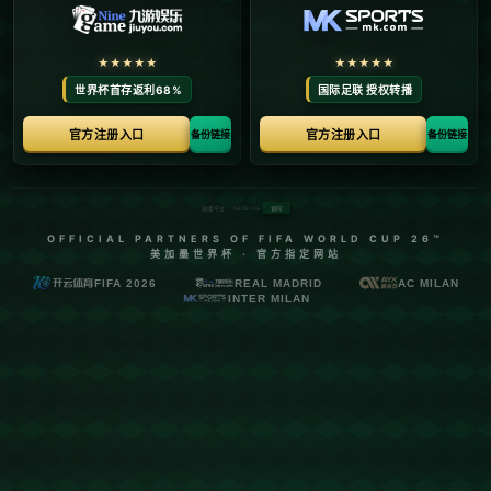
在篮球赛场上，每场比赛都是一场战役，每位球员都有机会
展示他们的过人之处。在最近的一场NBA比赛中，达拉斯
独行侠迎战休斯顿火箭，两队的明星球员浓眉哥和阿尔佩伦
·申京分别打出了令人瞩目的表现。这场比赛以独行侠的胜
利告终，为我们揭示了一场**激烈对决**的全过程。
**浓眉首秀**对于独行侠是一个重要的里程碑。他在这场比
赛中首秀登场，便取得了26分、16个篮板和7次助攻的佳
绩。浓眉哥的表现不仅证明了他在攻防两端的全能实力，也
为独行侠注入了新的活力。从他精准的投篮到在篮下的霸气
十足，浓眉展现了自己作为一名超级巨星的**综合能力**。
他的存在不仅提高了独行侠的战斗力，也让其他球员有了更
多的配合选择与空间。