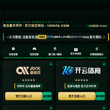
浓眉首秀26+16+7申京30+8 独行侠击败火箭.
栏目：金年会
发布时间：2026-05-18