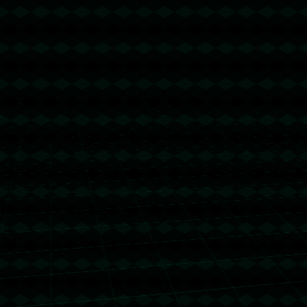
NBA的精彩也将不断延续。
新春走基层·记者体验360行丨滑雪巡救员：冰雪运动的安全守护者.
捨未來爭取現在！唐斯、布里吉斯加入 尼克進攻全面活化.
联系我们
联系电话：024-5569592
联系手机：13360155431
公司邮箱：admin@zhcn-jinnianhui.com
公司地址：宁夏回族自治区石嘴山市平罗县通伏乡
姓名
电话
内容