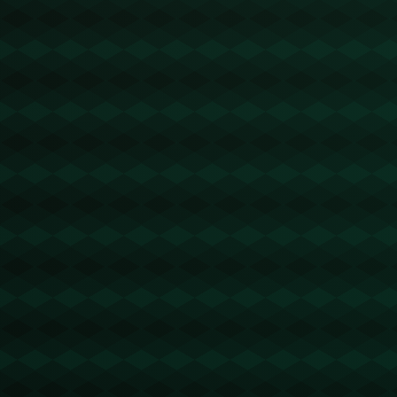
#### **第一名：蒂姆·邓肯（公认的“历史最佳大前锋
对于把“石佛”邓肯排在第一，显然没有任何争议。作
**15次全明星、15次最佳阵容和15次最佳防守
#### **第二名：凯文·加内特**
加内特的入选同样让人信服。作为联盟中最早将得分
性的成就是2008年带领波士顿凯尔特人夺得总冠军
的大前锋之一。
#### **第三名：德克·诺维茨基**
作为欧洲球员的标杆，**德克·诺维茨基**的单
得总冠军。他的翻身后仰跳投堪称“现象级技能”
### **卡尔·马龙为何落选？路威的视角引争议**
卡尔·马龙，一个**拿下历史第二总得分（3692
献25分和10.1个篮板。然而，马龙始终未能染指