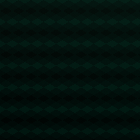
#### **字母哥：大前锋位置的新标杆**
**扬尼斯·阿德托昆博**近年来表现出的统治力堪
母哥的职业生涯尚未结束，也还处在巅峰时期，但路