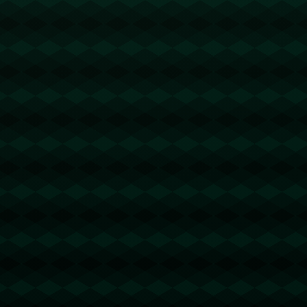
称惊人，尤其是2021年的总冠军，他在总决赛第六场狂砍50分的表现，
威将他排入TOP5，显然是基于他在攻防两端的全面性。