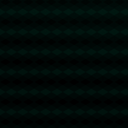
#### **丹尼斯·罗德曼：唯一的“非得分型”代表**