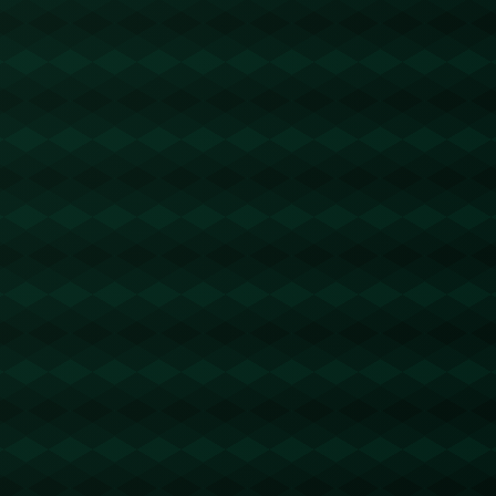
A到2016年退役，这位圣安东尼奥的图腾不仅拿下了
综合个人成就与团队贡献的最佳代表。
**将大前锋的定义不断拓宽。他职业生涯最具标志
得主，职业总篮板数高达14662个，是历史上最全面
侠）一路横扫劲敌，最终战胜如日中天的热火三巨头夺
力证明了高个射手的无解模式。
两次MVP得主，马龙职业生涯长达19个赛季，场均贡