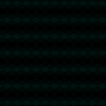
的一位。相比大多数依靠进攻为球队做贡献的大前锋，**罗德曼的防守
罗德曼的入选代表了全能角色球员的崛起。
准，而更注重球员的比赛影响力和角色多样性。**“公认第一”的邓肯毋
当选周最佳.
姓名