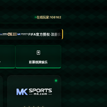
产品中心
新闻中心
联系方式