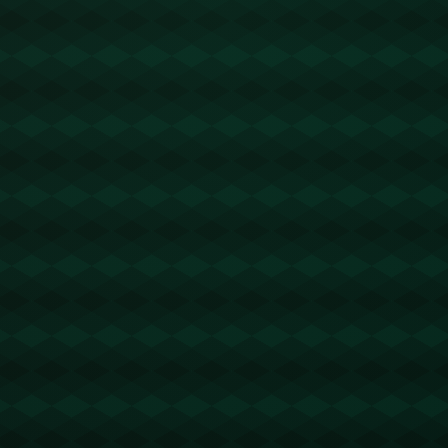
”）**
为五冠得主，他在攻防两端的统治力堪称教科书级别。从1997年进入NB
阵容的荣誉**，还成为了两度MVP和三次总决赛MVP的得主。邓肯无疑是
、篮板、防守和组织能力融于一身的大前锋之一，**“狼王”凯文·加内特
，充分体现了他的领袖气质和防守能力。此外，加内特还是2004年的MVP
点爆发能力无人能挡。2011年的季后赛，德克带领达拉斯小牛队（现独行
，改变了联盟内线球员的打法趋势。在季后赛的关键时刻，他几乎以一己之
8分）**的超级明星，竟未能进入榜单，这直接成为了球迷热议的焦点。作为
总冠军，这让他在大部分“历史最佳”榜单中略显遗憾。