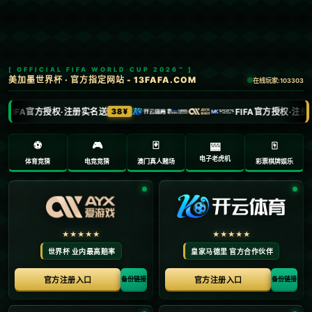
世界田联标牌认证！2025长春马拉松规模升
级，5月25日鸣枪开跑.