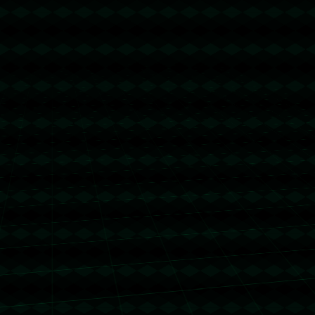
網友私信詛咒裁判家人 官方發布聲明譴責.
拜仁已遭一众名帅拒绝，如今看上带队降级的孔帕尼.
联系我们
联系电话：024-5569592
联系手机：13360155431
公司邮箱：admin@zhcn-jinnianhui.com
公司地址：宁夏回族自治区石嘴山市平罗县通伏乡
姓名
电话
内容