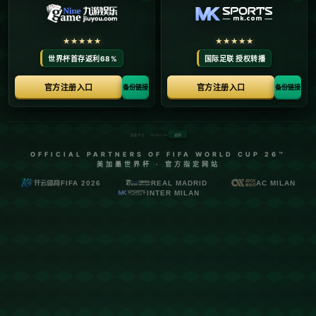
栏目：金年会
发布时间：2026-05-18
**吴曦谈逆转取胜：这就是申花精神；相信做好自己就会有
好结果**
在足坛的激烈竞争中，逆转往往是一场比赛最激动人心的部
分。而当谈到申花在比赛中的逆转，我们无法不提到球队的
核心精神和关键人物——吴曦。本文将深入探讨申花如何凭
借独特的精神拼搏至最后一刻，而吴曦的态度又如何影响着
整个团队的心态和表现。
**申花精神的内涵**
申花精神不仅仅体现在技术层面，更在于不屈不挠的态度和
团队合作的重要性。足球场上，比赛往往在一瞬间发生剧