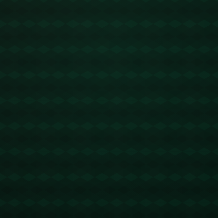
变，能够坚持到最后的，正是那些在逆境中不轻言放弃的球
队。**申花队以其顽强的斗志和积极的心态多次完成“不可
能”的逆转**，展现出独特的球队气质。其中，吴曦作为球
队的灵魂人物，以他严谨的态度和卓越的领导能力，成为申
花精神的化身。
**吴曦的角色和影响**
吴曦不仅是申花的中场核心，更是全队的精神领袖。他的比
赛风格攻防兼备，充满斗志且思路清晰。吴曦曾在接受采访
时提到，“_相信做好自己就会有好结果_”。这不仅是他的个
人信条，更成为全队的座右铭。在他看来，只要坚持训练，
信任队友，每位球员都能发挥出最佳状态。
**案例分析：绝地反击的经典战**