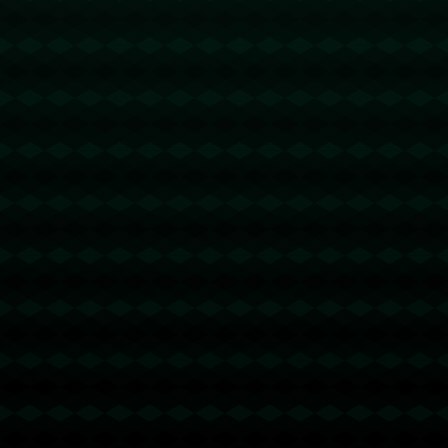
吴曦常强调团队合作的重要性。在申花，每个球员都被赋予
了明确的职责，人人竭尽所能，最终形成强大的合力。不论
是前锋、中场还是后卫，每个位置都在吴曦的统领下，融为
一体，共同进退。**这种整体战术的执行力正是申花精神的
核心**，同时也折射出吴曦的领导智慧。
在探求成功的道路上，吴曦和他的队友们用事实证明：逆转
并非不可完成。通过坚持不懈的努力和对申花精神的践行，
他们一次又一次地向世人展现，**做好自己就会有好结果
**。这种信念不仅适用于足球，更可成为每个人生活和工作