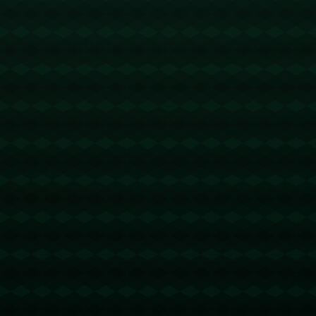
其主力阵容的强大著称，但在这场比赛中，一些关键球员因
伤缺席，导致了战斗力的减弱。而圣保利，虽然整体实力略
逊一筹，但他们出色地利用多特的弱点，针对性地进行布
局，尤其是**防守反击**的精准运用，为他们赢得了不可多
得的制胜机会。
值得一提的是，圣保利在这场比赛中展现了充分的**战术韧
性**，通过快速的传导球和有效的高压逼抢，打乱了多特蒙