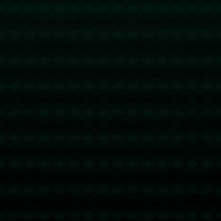
德的节奏。此外，心理因素也是不可忽视的部分，在赛季的
关键时刻，圣保利球员表现得更加沉着冷静，迅速把握住对
手防线松动的瞬间，将胜利收入囊中。
#### 历史与未来
尽管多特蒙德在对阵圣保利的历史战绩中占据压倒性优势，
但最近一次交手中的失利为未来的比赛增添了更多的不确定
性因素。在**现代足球**中，战术多变、球员状态以及临场
发挥都可能成为影响比赛结果的重要因素。因此，对于多特
蒙德来说，这场失败不仅仅是一个警示，更是一次重新审视
和调整策略的机会。