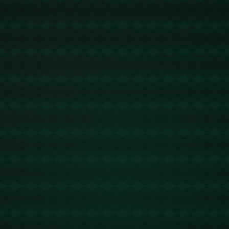
过去对阵圣保利时，获得了压倒性的15场胜利。这并不奇
怪，多特蒙德过去一直在德甲稳占重要位置，与之相比，圣
保利则相形见绌。
#### 圣保利实现突破
然而，“**以往战绩并非定论**”这一点再次被证明，在最近